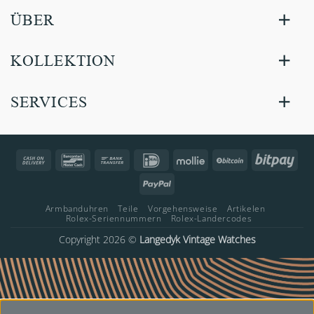
ÜBER
KOLLEKTION
SERVICES
Cash
Bancontact
Bank
IDeal
Mollie
BitCoin
Bitp
On
Transfer
PayPal
Delivery
Armbanduhren
Teile
Vorgehensweise
Artikelen
Rolex-Seriennummern
Rolex-Landercodes
Copyright 2026 ©
Langedyk Vintage Watches