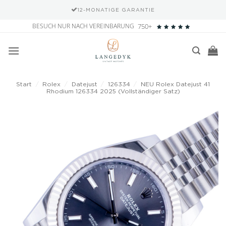
12-MONATIGE GARANTIE
Zum
BESUCH NUR NACH VEREINBARUNG
750+
Inhalt
springen
Start
/
Rolex
/
Datejust
/
126334
/
NEU Rolex Datejust 41
Rhodium 126334 2025 (Vollständiger Satz)
Add to
wishlist