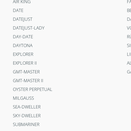
AIR KING
F
DATE
B
DATEJUST
D
DATEJUST-LADY
V
DAY-DATE
R
DAYTONA
S
EXPLORER
L
EXPLORER II
A
GMT-MASTER
G
GMT-MASTER II
OYSTER PERPETUAL
MILGAUSS
SEA-DWELLER
SKY-DWELLER
SUBMARINER