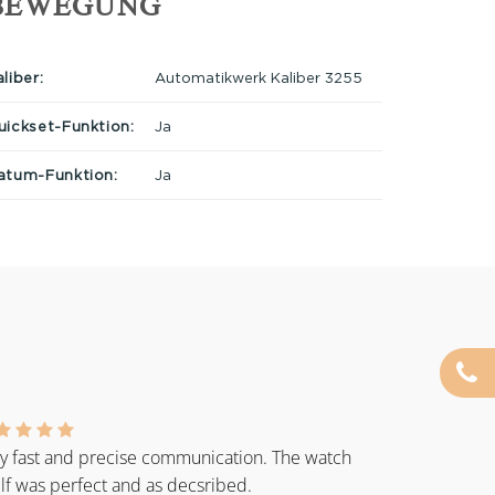
BEWEGUNG
liber:
Automatikwerk Kaliber 3255
uickset-Funktion:
Ja
atum-Funktion:
Ja
y fast and precise communication. The watch
elf was perfect and as decsribed.