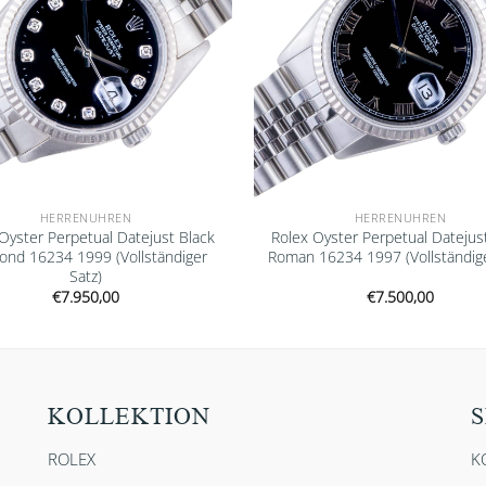
HERRENUHREN
HERRENUHREN
Oyster Perpetual Datejust Black
Rolex Oyster Perpetual Datejus
ond 16234 1999 (Vollständiger
Roman 16234 1997 (Vollständige
Satz)
€
7.950,00
€
7.500,00
KOLLEKTION
S
ROLEX
K