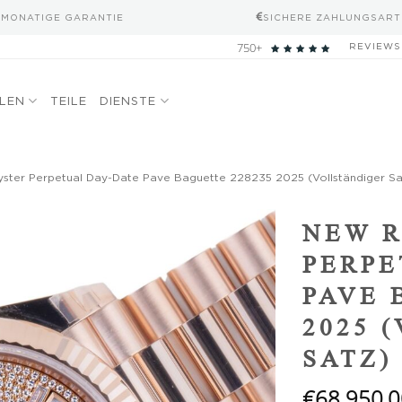
-MONATIGE GARANTIE
SICHERE ZAHLUNGSART
750+
REVIEWS
ELEN
TEILE
DIENSTE
ter Perpetual Day-Date Pave Baguette 228235 2025 (Vollständiger Sa
Add to
NEW R
wishlist
PERPE
PAVE 
2025 
SATZ)
€
68.950,0