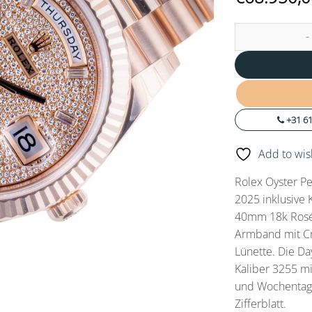
NEW Rolex Oyster
+31 61
Add to wish
Rolex Oyster P
2025 inklusive 
40mm 18k Roség
Armband mit Cr
Lünette. Die D
Kaliber 3255 mi
und Wochentag, 
Zifferblatt.