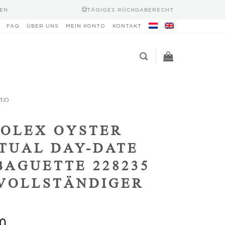
EN
TÄGIGES RÜCKGABERECHT
FAQ
ÜBER UNS
MEIN KONTO
KONTAKT
tz)
OLEX OYSTER
TUAL DAY-DATE
BAGUETTE 228235
(VOLLSTÄNDIGER
0