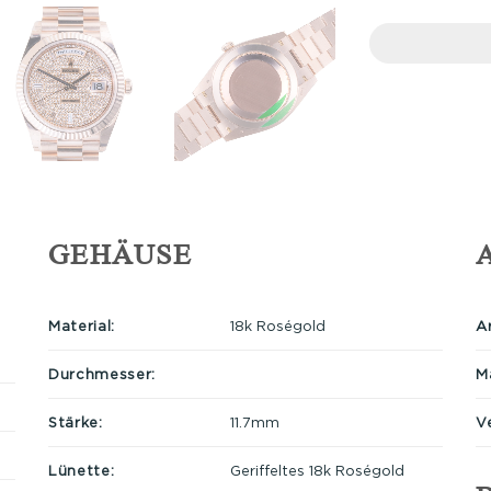
GEHÄUSE
Material:
18k Roségold
A
Durchmesser:
Ma
Stärke:
11.7mm
V
Lünette:
Geriffeltes 18k Roségold