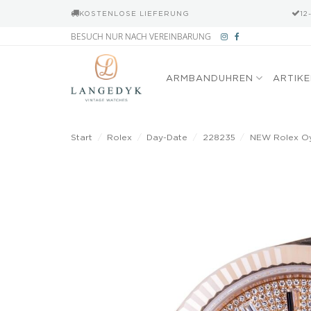
KOSTENLOSE LIEFERUNG
12
Zum
BESUCH NUR NACH VEREINBARUNG
Inhalt
springen
ARMBANDUHREN
ARTIK
Start
/
Rolex
/
Day-Date
/
228235
/
NEW Rolex Oys