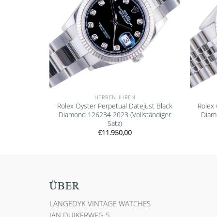
HERRENUHREN
116520 2003
Rolex Oyster Perpetual Datejust Black
Rolex 
z)
Diamond 126234 2023 (Vollständiger
Diam
Satz)
€
11.950,00
ÜBER
LANGEDYK VINTAGE WATCHES
JAN DUIKERWEG 5