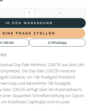
 Perpetual Day-Date Pave Baguette 228235 2025 (Vollständiger Satz) 
IN DEN WARENKORB
EINE FRAGE STELLEN
6 168 642
WhatsApp
list
erpetual Day-Date Referenz 228235 aus dem Jahr
Komplettset. Die Day-Date 228235 misst ein
old Gehäuse, ein 18k Roségold President
ownclasp und kannelierte 18k Roségold
ay-Date 228235 verfügt über ein Automatikwerk
t einer doppelten Schnellverstellung von Datum
ein kratzfestes Saphirglas und ein pave