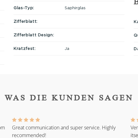
Glas-Typ:
Saphirglas
Zifferblatt:
Ka
Zifferblatt Design:
Q
Kratzfest:
Ja
D
WAS DIE KUNDEN SAGEN
rom
Great communication and super service. Highly
Ver
recommended!
its