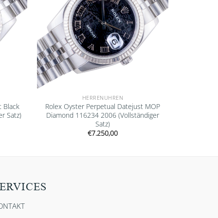
HERRENUHREN
t Black
Rolex Oyster Perpetual Datejust MOP
r Satz)
Diamond 116234 2006 (Vollständiger
Satz)
€
7.250,00
ERVICES
ONTAKT