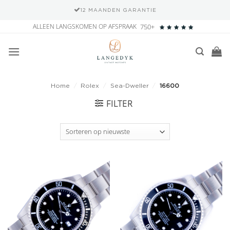
12 MAANDEN GARANTIE
Ga
ALLEEN LANGSKOMEN OP AFSPRAAK
750+
naar
inhoud
Home
/
Rolex
/
Sea-Dweller
/
16600
FILTER
Add to
Add to
wishlist
wishlist