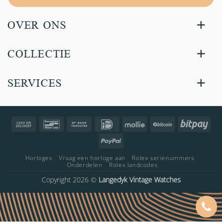
OVER ONS
COLLECTIE
SERVICES
Cash
Bancontact
Bank
IDeal
Mollie
BitCoin
Bitp
On
Transfer
PayPal
Delivery
Horloges
Vraag een horloge aan
Rolex serienummers
Onderdelen
Rolex landcodes
Copyright 2026 ©
Langedyk Vintage Watches