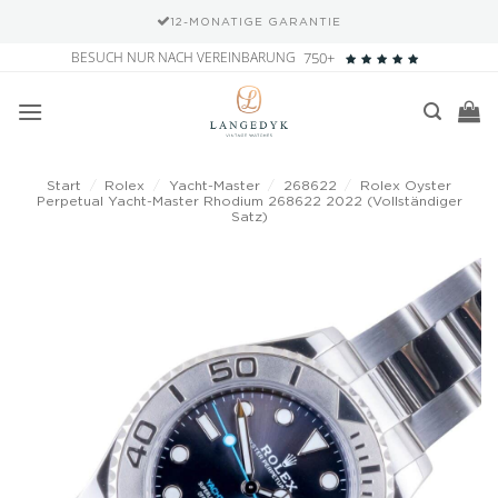
12-MONATIGE GARANTIE
Zum
BESUCH NUR NACH VEREINBARUNG
750+
Inhalt
springen
Start
/
Rolex
/
Yacht-Master
/
268622
/
Rolex Oyster
Perpetual Yacht-Master Rhodium 268622 2022 (Vollständiger
Satz)
Add to
wishlist