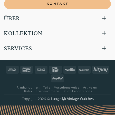
KONTAKT
ÜBER
KOLLEKTION
SERVICES
Cash
Bancontact
Bank
IDeal
Mollie
BitCoin
Bitp
On
Transfer
PayPal
Delivery
Armbanduhren
Teile
Vorgehensweise
Artikelen
Rolex-Seriennummern
Rolex-Landercodes
Copyright 2026 ©
Langedyk Vintage Watches