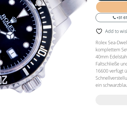
+31 61
Add to wish
Rolex Sea-Dwel
komplettem Set
40mm Edelstahl
Faltschließe un
16600 verfügt 
Schnellverstell
ein schwarzblau