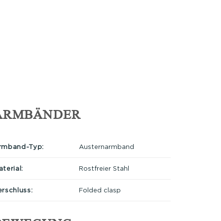
ARMBÄNDER
rmband-Typ:
Austernarmband
terial:
Rostfreier Stahl
erschluss:
Folded clasp