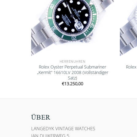
HERRENUHREN
400GV 2020
Rolex Oyster Perpetual Submariner
Rolex
fkleber
„Kermit“ 16610LV 2008 (Vollständiger
Satz)
€
13.250,00
ÜBER
LANGEDYK VINTAGE WATCHES
JAN DUIKERWEG 5