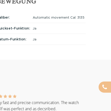
BEWEGUNG
liber:
Automatic movement Cal. 3135
uickset-Funktion:
Ja
atum-Funktion:
Ja
y fast and precise communication. The watch
elf was perfect and as decsribed.