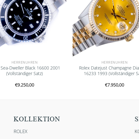
HERRENUHREN
HERRENUHREN
 Sea-Dweller Black 16600 2001
Rolex Datejust Champagne Di
(Vollständiger Satz)
16233 1993 (Vollständiger S
€
9.250,00
€
7.950,00
KOLLEKTION
S
ROLEX
K