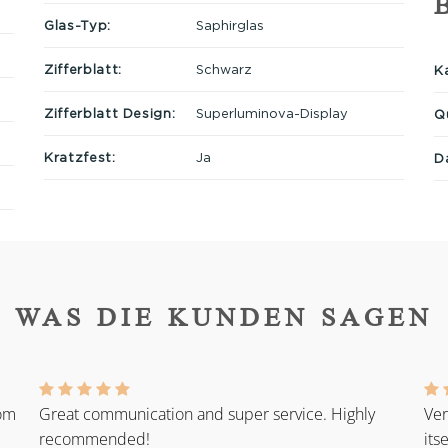
Glas-Typ:
Saphirglas
Zifferblatt:
Schwarz
Ka
Zifferblatt Design:
Superluminova-Display
Q
Kratzfest:
Ja
D
WAS DIE KUNDEN SAGEN
rom
Great communication and super service. Highly
Ver
recommended!
its