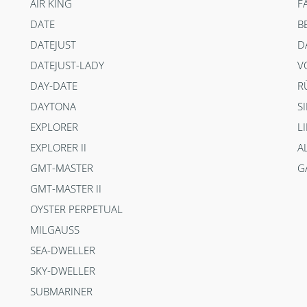
AIR KING
F
DATE
B
DATEJUST
D
DATEJUST-LADY
V
DAY-DATE
R
DAYTONA
S
EXPLORER
L
EXPLORER II
A
GMT-MASTER
G
GMT-MASTER II
OYSTER PERPETUAL
MILGAUSS
SEA-DWELLER
SKY-DWELLER
SUBMARINER