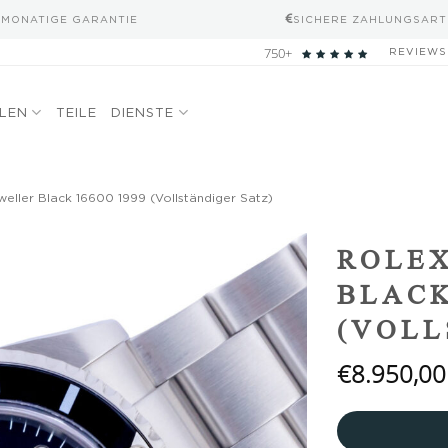
-MONATIGE GARANTIE
SICHERE ZAHLUNGSART
750+
REVIEWS
ELEN
TEILE
DIENSTE
eller Black 16600 1999 (Vollständiger Satz)
Add to
ROLEX
wishlist
BLACK
(VOLL
€
8.950,00