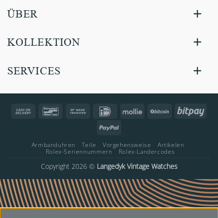
ÜBER
KOLLEKTION
SERVICES
Cash
Bancontact
Bank
IDeal
Mollie
BitCoin
Bitp
On
Transfer
PayPal
Delivery
Armbanduhren
Teile
Vorgehensweise
Artikelen
Rolex-Seriennummern
Rolex-Landercodes
Copyright 2026 ©
Langedyk Vintage Watches