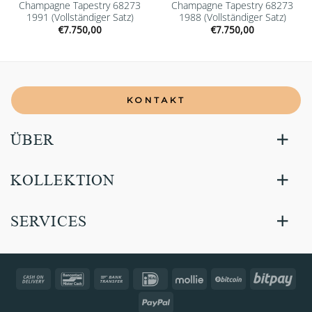
Champagne Tapestry 68273
Champagne Tapestry 68273
1991 (Vollständiger Satz)
1988 (Vollständiger Satz)
€
7.750,00
€
7.750,00
KONTAKT
ÜBER
KOLLEKTION
SERVICES
Cash
Bancontact
Bank
IDeal
Mollie
BitCoin
Bitp
On
Transfer
PayPal
Delivery