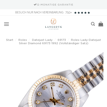
12-MONATIGE GARANTIE
Zum
BESUCH NUR NACH VEREINBARUNG
750+
Inhalt
springen
Start
/
Rolex
/
Datejust-Lady
/
69173
/
Rolex Lady-Datejust
Silver Diamond 69173 1992 (Vollständiger Satz)
Add to
wishlist