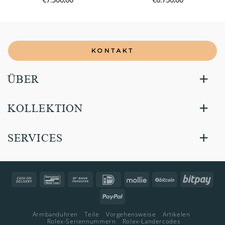
KONTAKT
ÜBER
KOLLEKTION
SERVICES
Cash
Bancontact
Bank
IDeal
Mollie
BitCoin
Bitp
On
Transfer
PayPal
Delivery
Armbanduhren
Teile
Vorgehensweise
Artikelen
Rolex-Seriennummern
Rolex-Landercodes