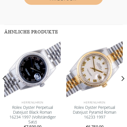
ÄHNLICHE PRODUKTE
Add to
Add to
wishlist
wishlist
HERRENUHREN
HERRENUHREN
Rolex Oyster Perpetual
Rolex Oyster Perpetual
Datejust Black Roman
Datejust Pyramid Roman
16234 1997 (Vollständiger
16233 1997
Satz)
€
7.500,00
€
6.750,00