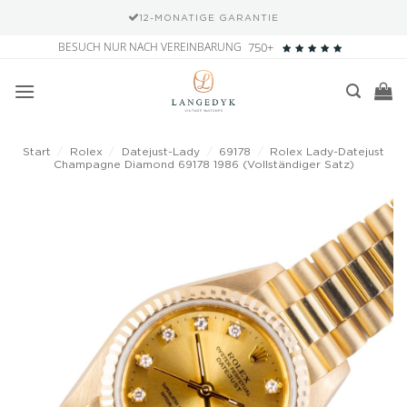
12-MONATIGE GARANTIE
Zum
BESUCH NUR NACH VEREINBARUNG
750+
Inhalt
springen
Start
/
Rolex
/
Datejust-Lady
/
69178
/
Rolex Lady-Datejust
Champagne Diamond 69178 1986 (Vollständiger Satz)
Add to
wishlist