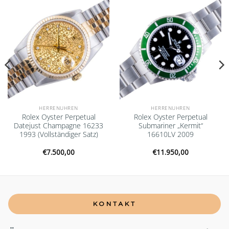
Add to
Add to
wishlist
wishlist
HERRENUHREN
HERRENUHREN
Rolex Oyster Perpetual
Rolex Oyster Perpetual
Datejust Champagne 16233
Submariner „Kermit“
1993 (Vollständiger Satz)
16610LV 2009
€
7.500,00
€
11.950,00
KONTAKT