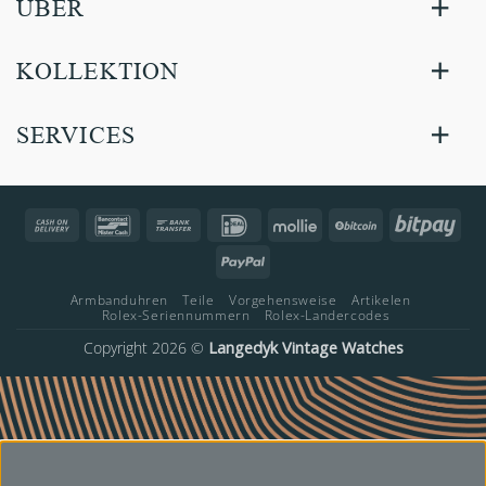
ÜBER
KOLLEKTION
SERVICES
Cash
Bancontact
Bank
IDeal
Mollie
BitCoin
Bitp
On
Transfer
PayPal
Delivery
Armbanduhren
Teile
Vorgehensweise
Artikelen
Rolex-Seriennummern
Rolex-Landercodes
Copyright 2026 ©
Langedyk Vintage Watches