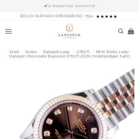
12-MONATIGE GARANTIE
Zum
BESUCH NUR NACH VEREINBARUNG
750+
Inhalt
springen
Start
/
Rolex
/
Datejust-Lady
/
278271
/
NEW Rolex Lady-
Datejust Chocolate Diamond 278271 2026 (Vollständiger Satz)
Add to
wishlist