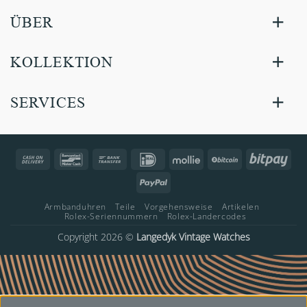
ÜBER
KOLLEKTION
SERVICES
Cash
Bancontact
Bank
IDeal
Mollie
BitCoin
Bitp
On
Transfer
PayPal
Delivery
Armbanduhren
Teile
Vorgehensweise
Artikelen
Rolex-Seriennummern
Rolex-Landercodes
Copyright 2026 ©
Langedyk Vintage Watches