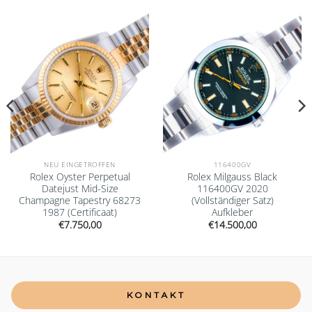
Add to
Add to
wishlist
wishlist
NEU EINGETROFFEN
116400GV
Rolex Oyster Perpetual
Rolex Milgauss Black
Datejust Mid-Size
116400GV 2020
Champagne Tapestry 68273
(Vollständiger Satz)
1987 (Certificaat)
Aufkleber
€
7.750,00
€
14.500,00
KONTAKT