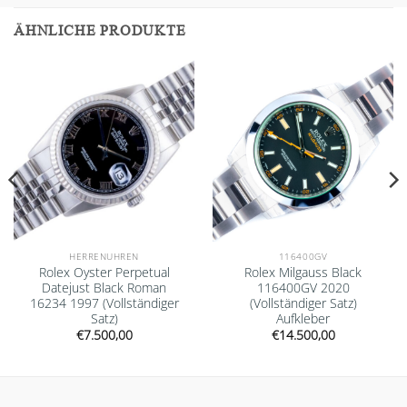
ÄHNLICHE PRODUKTE
Add to
Add to
wishlist
wishlist
HERRENUHREN
116400GV
Rolex Oyster Perpetual
Rolex Milgauss Black
Datejust Black Roman
116400GV 2020
16234 1997 (Vollständiger
(Vollständiger Satz)
Satz)
Aufkleber
€
7.500,00
€
14.500,00