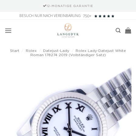
12-MONATIGE GARANTIE
Zum
BESUCH NUR NACH VEREINBARUNG
750+
Inhalt
springen
Start
/
Rolex
/
Datejust-Lady
/
Rolex Lady-Datejust White
Roman 178274 2019 (Vollständiger Satz)
Add to
wishlist