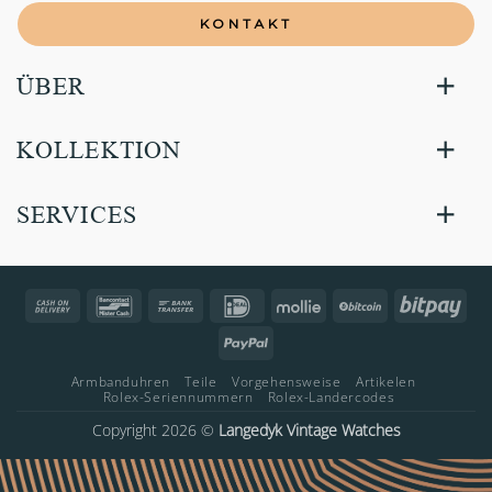
KONTAKT
ÜBER
KOLLEKTION
SERVICES
Cash
Bancontact
Bank
IDeal
Mollie
BitCoin
Bitp
On
Transfer
PayPal
Delivery
Armbanduhren
Teile
Vorgehensweise
Artikelen
Rolex-Seriennummern
Rolex-Landercodes
Copyright 2026 ©
Langedyk Vintage Watches