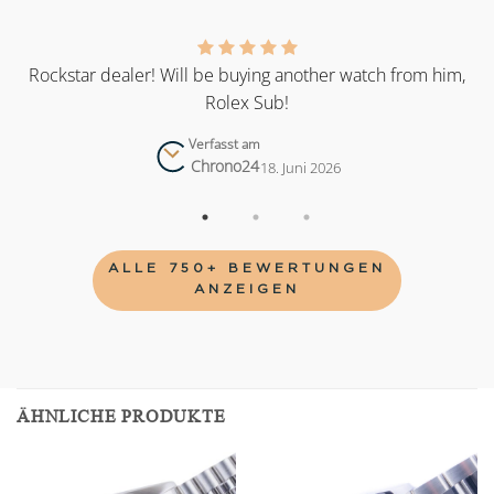
as
Rockstar dealer! Will be buying another watch from him,
Rolex Sub!
Verfasst am
Chrono24
18. Juni 2026
ALLE 750+ BEWERTUNGEN
ANZEIGEN
ÄHNLICHE PRODUKTE
Add to
Add to
wishlist
wishlist