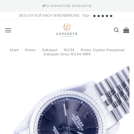
12-MONATIGE GARANTIE
Zum
BESUCH NUR NACH VEREINBARUNG
750+
Inhalt
springen
Start
/
Rolex
/
Datejust
/
16234
/
Rolex Oyster Perpetual
Datejust Grey 16234 1989
Add to
wishlist