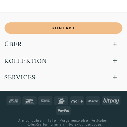
KONTAKT
ÜBER
KOLLEKTION
SERVICES
Cash
Bancontact
Bank
IDeal
Mollie
BitCoin
Bitp
On
Transfer
PayPal
Delivery
Armbanduhren
Teile
Vorgehensweise
Artikelen
Rolex-Seriennummern
Rolex-Landercodes