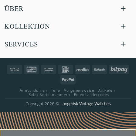
ÜBER
KOLLEKTION
SERVICES
Cash
Bancontact
Bank
IDeal
Mollie
BitCoin
Bitp
On
Transfer
PayPal
Delivery
Armbanduhren
Teile
Vorgehensweise
Artikelen
Rolex-Seriennummern
Rolex-Landercodes
Copyright 2026 ©
Langedyk Vintage Watches