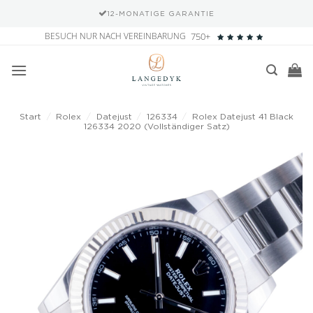
12-MONATIGE GARANTIE
Zum
BESUCH NUR NACH VEREINBARUNG
750+
Inhalt
springen
Start
/
Rolex
/
Datejust
/
126334
/
Rolex Datejust 41 Black
126334 2020 (Vollständiger Satz)
Add to
wishlist