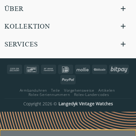
ÜBER
KOLLEKTION
SERVICES
Cash
Bancontact
Bank
IDeal
Mollie
BitCoin
Bitp
On
Transfer
PayPal
Delivery
Armbanduhren
Teile
Vorgehensweise
Artikelen
Rolex-Seriennummern
Rolex-Landercodes
Copyright 2026 ©
Langedyk Vintage Watches