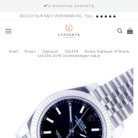
12-MONATIGE GARANTIE
Zum
BESUCH NUR NACH VEREINBARUNG
750+
Inhalt
springen
Start
/
Rolex
/
Datejust
/
126334
/
Rolex Datejust 41 Black
126334 2018 (Vollständiger Satz)
Add to
wishlist