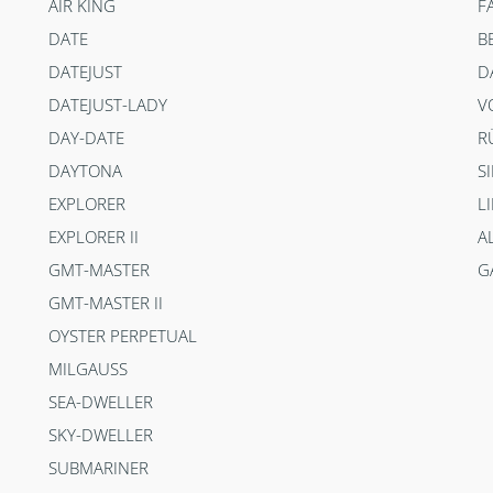
AIR KING
F
DATE
B
DATEJUST
D
DATEJUST-LADY
V
DAY-DATE
R
DAYTONA
S
EXPLORER
L
EXPLORER II
A
GMT-MASTER
G
GMT-MASTER II
OYSTER PERPETUAL
MILGAUSS
SEA-DWELLER
SKY-DWELLER
SUBMARINER