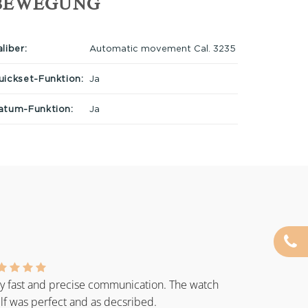
BEWEGUNG
liber:
Automatic movement Cal. 3235
uickset-Funktion:
Ja
atum-Funktion:
Ja
y fast and precise communication. The watch
elf was perfect and as decsribed.