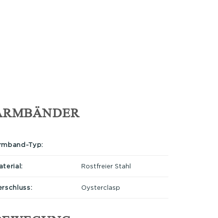
ARMBÄNDER
rmband-Typ:
terial:
Rostfreier Stahl
erschluss:
Oysterclasp