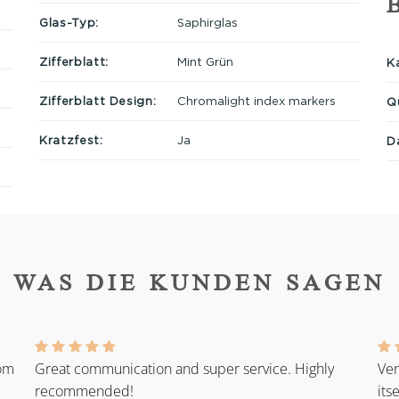
Glas-Typ:
Saphirglas
Zifferblatt:
Mint Grün
Ka
Zifferblatt Design:
Chromalight index markers
Q
Kratzfest:
Ja
D
WAS DIE KUNDEN SAGEN
rom
Great communication and super service. Highly
Ver
recommended!
its