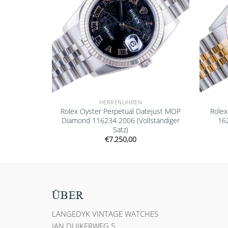
HERRENUHREN
Datejust
Rolex Oyster Perpetual Datejust MOP
Role
 1997
Diamond 116234 2006 (Vollständiger
162
Satz)
€
7.250,00
ÜBER
LANGEDYK VINTAGE WATCHES
JAN DUIKERWEG 5