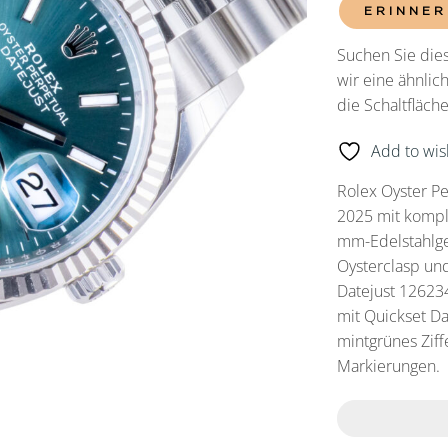
ERINNER
Suchen Sie dies
wir eine ähnlic
die Schaltfläc
Add to wish
Rolex Oyster P
2025 mit komple
mm-Edelstahlge
Oysterclasp und
Datejust 126234
mit Quickset Da
mintgrünes Ziff
Markierungen.