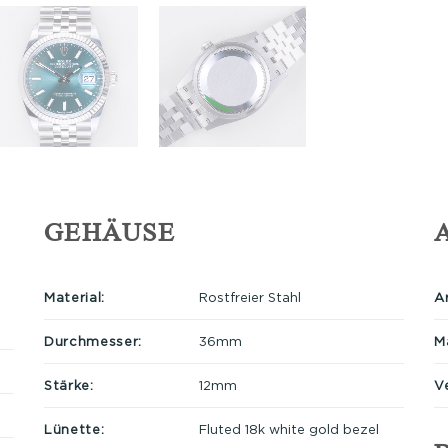
GEHÄUSE
Material:
Rostfreier Stahl
A
Durchmesser:
36mm
Ma
Stärke:
12mm
V
Lünette:
Fluted 18k white gold bezel