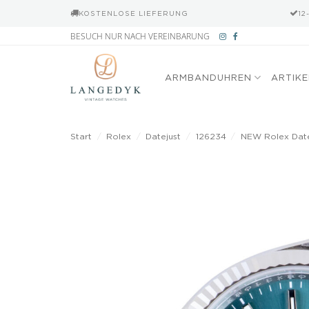
KOSTENLOSE LIEFERUNG
12
Zum
BESUCH NUR NACH VEREINBARUNG
Inhalt
springen
ARMBANDUHREN
ARTIK
Start
/
Rolex
/
Datejust
/
126234
/
NEW Rolex Datej