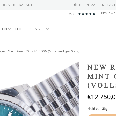
-MONATIGE GARANTIE
SICHERE ZAHLUNGSART
750+
REVIEWS
ELEN
TEILE
DIENSTE
ust Mint Green 126234 2025 (Vollständiger Satz)
Add to
NEW R
wishlist
MINT 
(VOLL
€
12.750,0
Nicht vorrätig