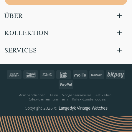
ÜBER
KOLLEKTION
SERVICES
Cash
Bancontact
Bank
IDeal
Mollie
BitCoin
Bitp
On
Transfer
PayPal
Delivery
Armbanduhren
Teile
Vorgehensweise
Artikelen
Rolex-Seriennummern
Rolex-Landercodes
Copyright 2026 ©
Langedyk Vintage Watches