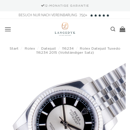
12-MONATIGE GARANTIE
Zum
BESUCH NUR NACH VEREINBARUNG
750+
Inhalt
springen
Start
/
Rolex
/
Datejust
/
116234
/
Rolex Datejust Tuxedo
116234 2015 (Vollständiger Satz)
Add to
wishlist