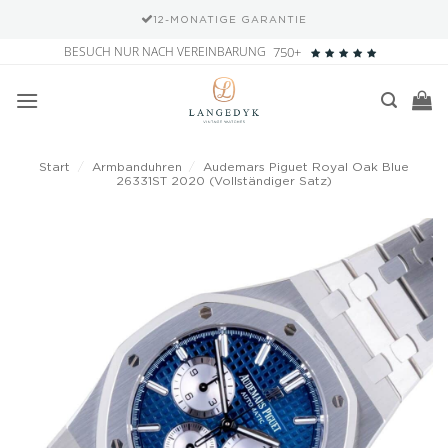
12-MONATIGE GARANTIE
Zum
BESUCH NUR NACH VEREINBARUNG
750+
Inhalt
springen
Start
/
Armbanduhren
/
Audemars Piguet Royal Oak Blue
26331ST 2020 (Vollständiger Satz)
Add to
wishlist