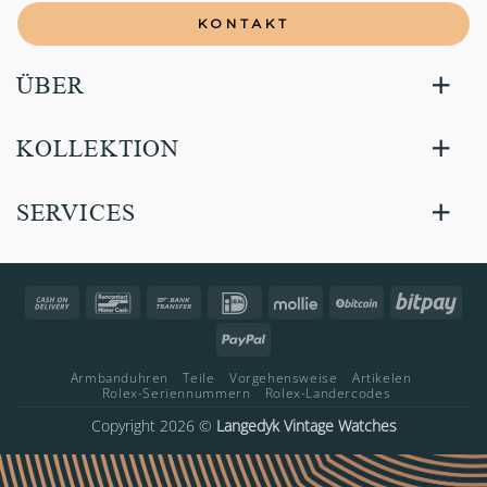
KONTAKT
ÜBER
KOLLEKTION
SERVICES
Cash
Bancontact
Bank
IDeal
Mollie
BitCoin
Bitp
On
Transfer
PayPal
Delivery
Armbanduhren
Teile
Vorgehensweise
Artikelen
Rolex-Seriennummern
Rolex-Landercodes
Copyright 2026 ©
Langedyk Vintage Watches