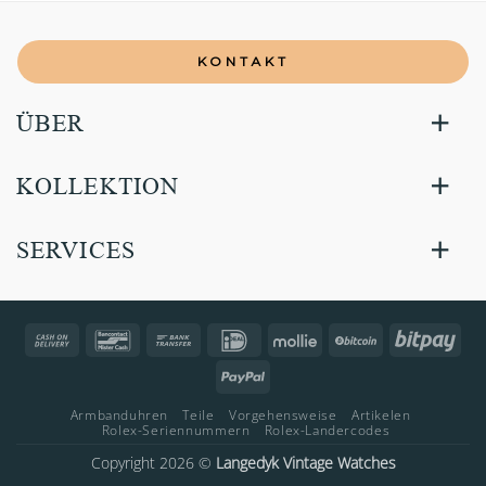
KONTAKT
ÜBER
KOLLEKTION
SERVICES
Cash
Bancontact
Bank
IDeal
Mollie
BitCoin
Bitp
On
Transfer
PayPal
Delivery
Armbanduhren
Teile
Vorgehensweise
Artikelen
Rolex-Seriennummern
Rolex-Landercodes
Copyright 2026 ©
Langedyk Vintage Watches