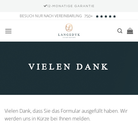
12-MONATIGE GARANTIE
Zum
BESUCH NUR NACH VEREINBARUNG
750+
Inhalt
springen
VIELEN DANK
Vielen Dank, dass Sie das Formular ausgefüllt haben. Wir
werden uns in Kürze bei Ihnen melden.