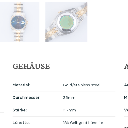
GEHÄUSE
Material:
Gold/stainless steel
A
Durchmesser:
36mm
Ma
Stärke:
11.7mm
V
Lünette:
18k Gelbgold Lünette