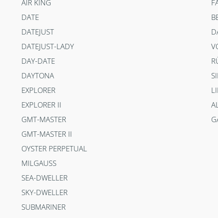
AIR KING
F
DATE
B
DATEJUST
D
DATEJUST-LADY
V
DAY-DATE
R
DAYTONA
S
EXPLORER
L
EXPLORER II
A
GMT-MASTER
G
GMT-MASTER II
OYSTER PERPETUAL
MILGAUSS
SEA-DWELLER
SKY-DWELLER
SUBMARINER