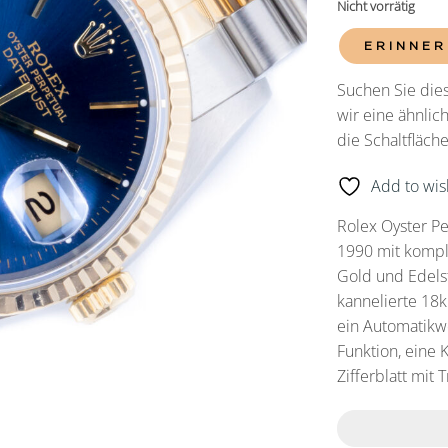
Nicht vorrätig
ERINNER
Suchen Sie dies
wir eine ähnlic
die Schaltfläc
Add to wish
Rolex Oyster Pe
1990 mit kompl
Gold und Edels
kannelierte 18k
ein Automatikw
Funktion, eine K
Zifferblatt mit 