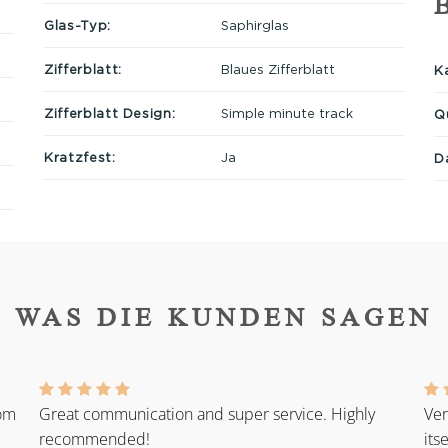
Glas-Typ:
Saphirglas
Zifferblatt:
Blaues Zifferblatt
Ka
Zifferblatt Design:
Simple minute track
Q
Kratzfest:
Ja
D
WAS DIE KUNDEN SAGEN
rom
Great communication and super service. Highly
Ver
recommended!
its