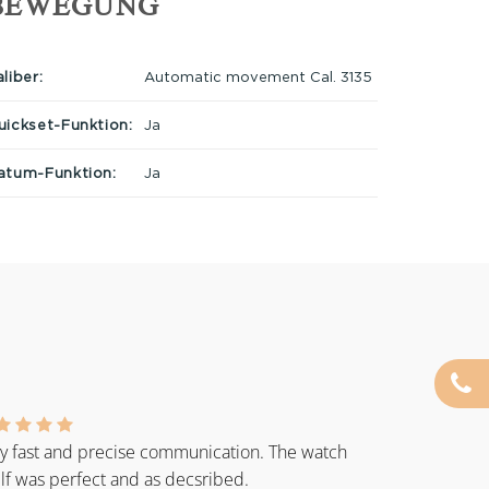
BEWEGUNG
liber:
Automatic movement Cal. 3135
uickset-Funktion:
Ja
atum-Funktion:
Ja
y fast and precise communication. The watch
elf was perfect and as decsribed.