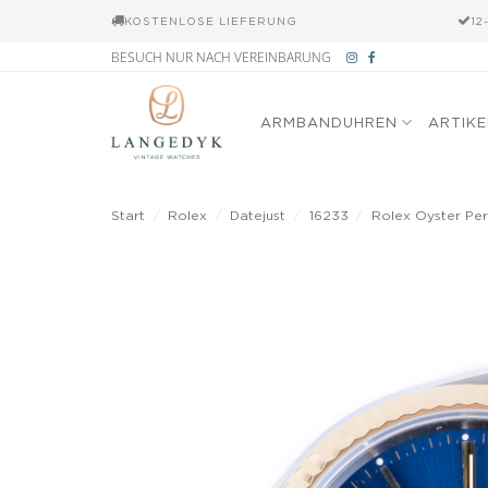
KOSTENLOSE LIEFERUNG
12
Zum
BESUCH NUR NACH VEREINBARUNG
Inhalt
springen
ARMBANDUHREN
ARTIK
Start
/
Rolex
/
Datejust
/
16233
/
Rolex Oyster Per