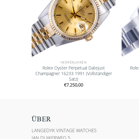
HERRENUHREN
400GV 2020
Rolex Oyster Perpetual Datejust
Role
fkleber
Champagner 16233 1991 (Vollständiger
Satz)
€
7.250,00
ÜBER
LANGEDYK VINTAGE WATCHES
JAN DUIKERWEG 5