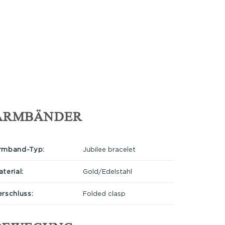
ARMBÄNDER
rmband-Typ:
Jubilee bracelet
terial:
Gold/Edelstahl
erschluss:
Folded clasp