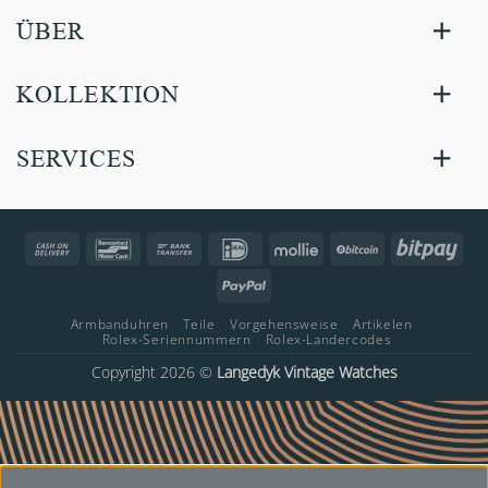
ÜBER
KOLLEKTION
SERVICES
Cash
Bancontact
Bank
IDeal
Mollie
BitCoin
Bitp
On
Transfer
PayPal
Delivery
Armbanduhren
Teile
Vorgehensweise
Artikelen
Rolex-Seriennummern
Rolex-Landercodes
Copyright 2026 ©
Langedyk Vintage Watches