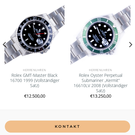
Add to
Add to
wishlist
wishlist
HERRENUHREN
HERRENUHREN
Rolex GMT-Master Black
Rolex Oyster Perpetual
16700 1999 (Vollständiger
Submariner „Kermit“
Satz)
16610LV 2008 (Vollständiger
Satz)
€
12.500,00
€
13.250,00
KONTAKT