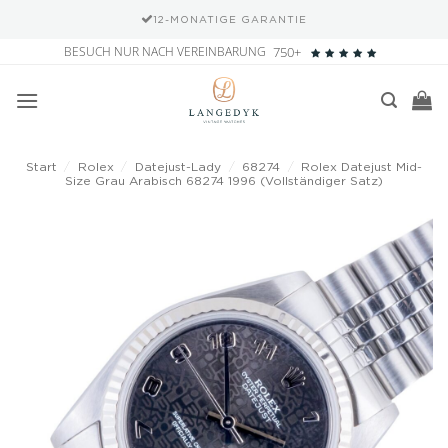
12-MONATIGE GARANTIE
Zum
BESUCH NUR NACH VEREINBARUNG
750+
Inhalt
springen
Start
/
Rolex
/
Datejust-Lady
/
68274
/
Rolex Datejust Mid-
Size Grau Arabisch 68274 1996 (Vollständiger Satz)
Add to
wishlist