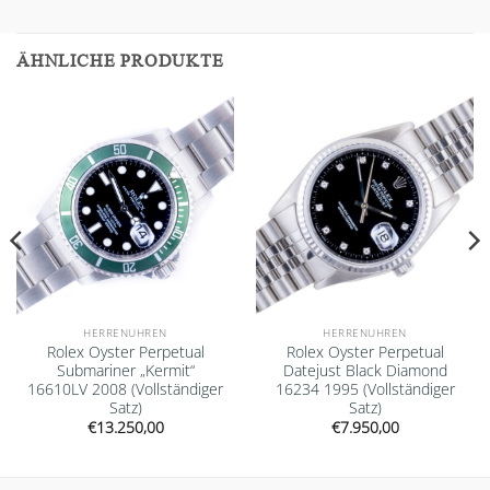
ÄHNLICHE PRODUKTE
Add to
Add to
wishlist
wishlist
HERRENUHREN
HERRENUHREN
Rolex Oyster Perpetual
Rolex Oyster Perpetual
Submariner „Kermit“
Datejust Black Diamond
16610LV 2008 (Vollständiger
16234 1995 (Vollständiger
Satz)
Satz)
€
13.250,00
€
7.950,00