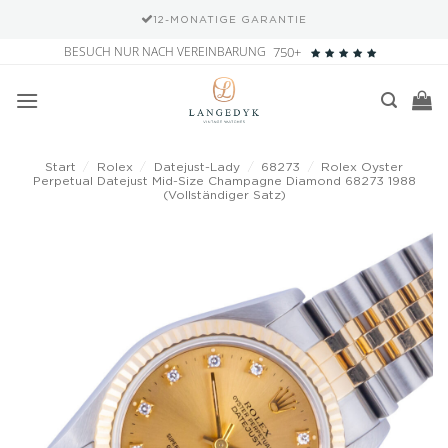
12-MONATIGE GARANTIE
Zum
BESUCH NUR NACH VEREINBARUNG
750+
Inhalt
springen
Start
/
Rolex
/
Datejust-Lady
/
68273
/
Rolex Oyster
Perpetual Datejust Mid-Size Champagne Diamond 68273 1988
(Vollständiger Satz)
Add to
wishlist