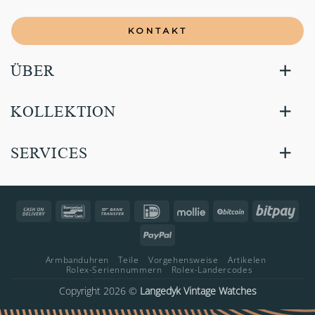
KONTAKT
ÜBER
KOLLEKTION
SERVICES
Cash
Bancontact
Bank
IDeal
Mollie
BitCoin
Bitp
On
Transfer
PayPal
Delivery
Armbanduhren
Teile
Vorgehensweise
Artikelen
Rolex-Seriennummern
Rolex-Landercodes
Copyright 2026 ©
Langedyk Vintage Watches