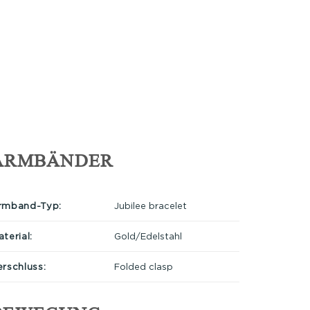
ARMBÄNDER
rmband-Typ:
Jubilee bracelet
terial:
Gold/Edelstahl
erschluss:
Folded clasp