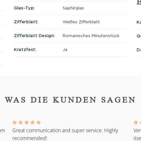
Glas-Typ:
Saphirglas
Zifferblatt:
Weißes Zifferblatt
Ka
Zifferblatt Design:
Romanisches Minutenstück
Q
Kratzfest:
Ja
D
WAS DIE KUNDEN SAGEN
rom
Great communication and super service. Highly
Ver
recommended!
its