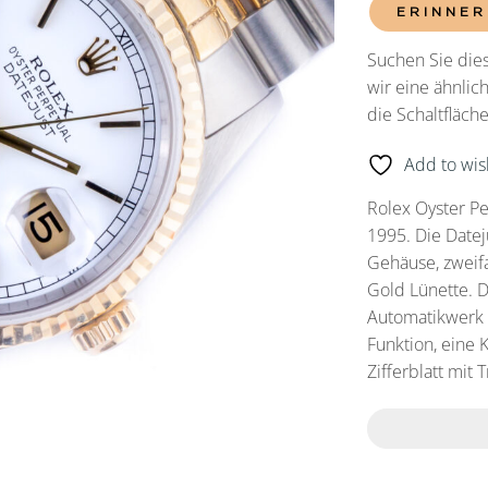
ERINNER
Suchen Sie dies
wir eine ähnlic
die Schaltfläc
Add to wish
Rolex Oyster Pe
1995. Die Date
Gehäuse, zweif
Gold Lünette. D
Automatikwerk 
Funktion, eine 
Zifferblatt mit 