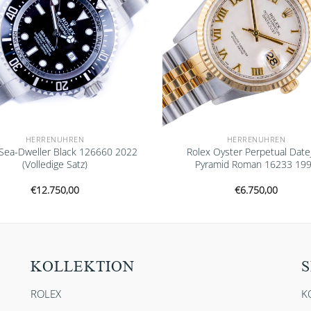
HERRENUHREN
HERRENUHREN
 Sea-Dweller Black 126660 2022
Rolex Oyster Perpetual Date
(Volledige Satz)
Pyramid Roman 16233 19
€
12.750,00
€
6.750,00
KOLLEKTION
S
ROLEX
K