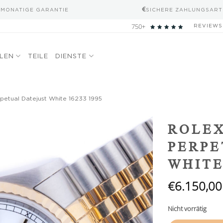
-MONATIGE GARANTIE
SICHERE ZAHLUNGSART
750+
REVIEWS
ELEN
TEILE
DIENSTE
petual Datejust White 16233 1995
Add to
ROLEX
wishlist
PERPE
WHITE
€
6.150,00
Nicht vorrätig