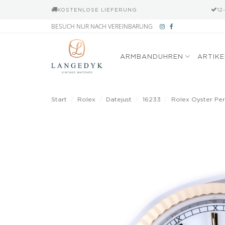
KOSTENLOSE LIEFERUNG
12
Zum
BESUCH NUR NACH VEREINBARUNG
Inhalt
springen
ARMBANDUHREN
ARTIK
Start
/
Rolex
/
Datejust
/
16233
/
Rolex Oyster Per