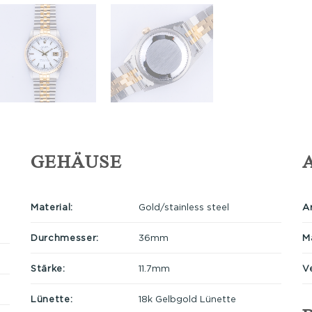
GEHÄUSE
Material:
Gold/stainless steel
A
Durchmesser:
36mm
Ma
Stärke:
11.7mm
V
Lünette:
18k Gelbgold Lünette