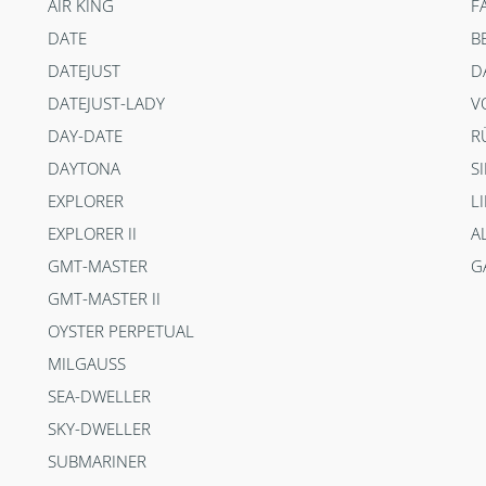
AIR KING
F
DATE
B
DATEJUST
D
DATEJUST-LADY
V
DAY-DATE
R
DAYTONA
S
EXPLORER
L
EXPLORER II
A
GMT-MASTER
G
GMT-MASTER II
OYSTER PERPETUAL
MILGAUSS
SEA-DWELLER
SKY-DWELLER
SUBMARINER