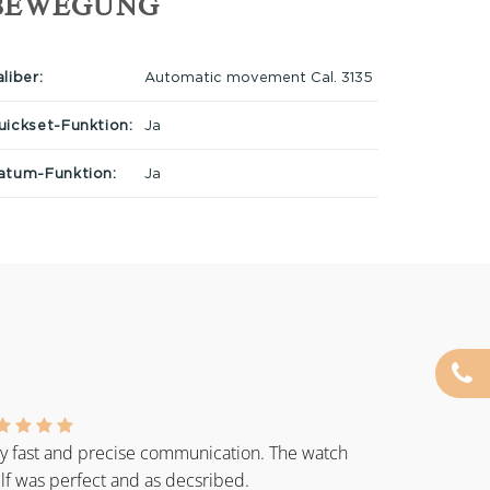
BEWEGUNG
liber:
Automatic movement Cal. 3135
uickset-Funktion:
Ja
atum-Funktion:
Ja
y fast and precise communication. The watch
elf was perfect and as decsribed.