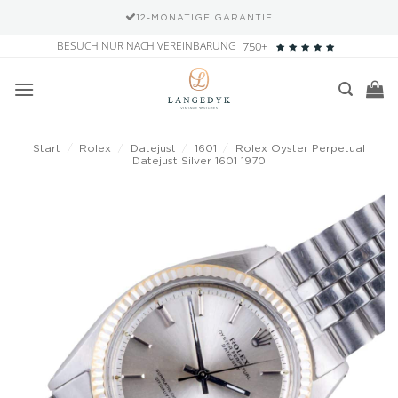
12-MONATIGE GARANTIE
Zum
BESUCH NUR NACH VEREINBARUNG
750+
Inhalt
springen
Start
/
Rolex
/
Datejust
/
1601
/
Rolex Oyster Perpetual
Datejust Silver 1601 1970
Add to
wishlist