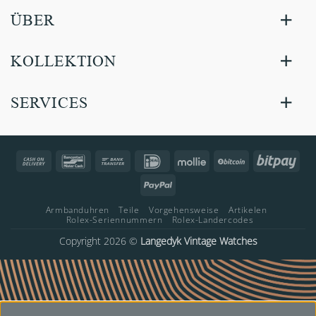
ÜBER
KOLLEKTION
SERVICES
Cash
Bancontact
Bank
IDeal
Mollie
BitCoin
Bitp
On
Transfer
PayPal
Delivery
Armbanduhren
Teile
Vorgehensweise
Artikelen
Rolex-Seriennummern
Rolex-Landercodes
Copyright 2026 ©
Langedyk Vintage Watches