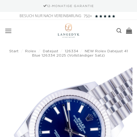
12-MONATIGE GARANTIE
Zum
BESUCH NUR NACH VEREINBARUNG
750+
Inhalt
springen
Start
/
Rolex
/
Datejust
/
126334
/
NEW Rolex Datejust 41
Blue 126334 2025 (Vollständiger Satz)
Add to
wishlist