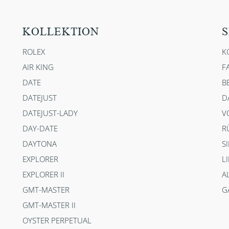
KOLLEKTION
S
ROLEX
K
AIR KING
F
DATE
B
DATEJUST
D
DATEJUST-LADY
V
DAY-DATE
R
DAYTONA
S
EXPLORER
L
EXPLORER II
A
GMT-MASTER
G
GMT-MASTER II
OYSTER PERPETUAL