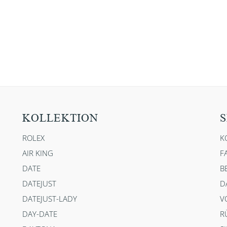
KOLLEKTION
S
ROLEX
K
AIR KING
F
DATE
B
DATEJUST
D
DATEJUST-LADY
V
DAY-DATE
R