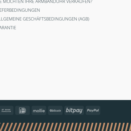
IE MÖCHTEN IHRE ARMBANDUHR VERKAUFEN?
IEFERBEDINGUNGEN
LLGEMEINE GESCHÄFTSBEDINGUNGEN (AGB)
ARANTIE
ncontact
Bank
IDeal
Mollie
BitCoin
Bitpay
PayPal
Transfer