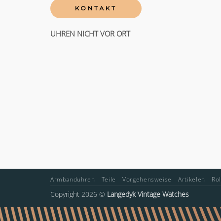
KONTAKT
UHREN NICHT VOR ORT
Armbanduhren
Teile
Vorgehensweise
Artikelen
Ro
Copyright 2026 ©
Langedyk Vintage Watches