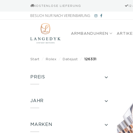
KOSTENLOSE LIEFERUNG
12
Zum
BESUCH NUR NACH VEREINBARUNG
Inhalt
springen
ARMBANDUHREN
ARTIK
Start
/
Rolex
/
Datejust
/
126331
PREIS
JAHR
MARKEN