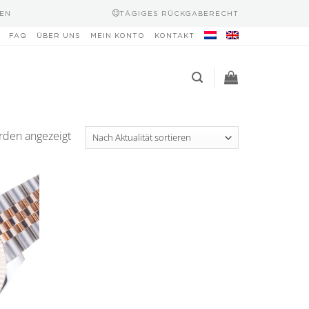
EN
TÄGIGES RÜCKGABERECHT
FAQ
ÜBER UNS
MEIN KONTO
KONTAKT
Nach
rden angezeigt
Aktualität
sortiert
Add to
wishlist