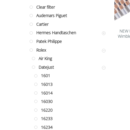
Clear filter
Audemars Piguet
Cartier
NEW R
Hermes Handtaschen
Wimble
Patek Philippe
Rolex
Air King
Datejust
1601
16013
16014
16030
16220
16233
16234